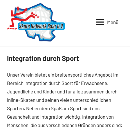
Zum
Inhalt
springen
Menü
Skate
Verein
für
Network
Rollsport
Saar
im
Saarland
e.V.
Integration durch Sport
Unser Verein bietet ein breitensportliches Angebot im
Bereich Integration durch Sport für Erwachsene,
Jugendliche und Kinder und für alle zusammen durch
Inline-Skaten und seinen vielen unterschiedlichen
Sparten. Neben dem Spaß am Sport sind uns
Gesundheit und Integration wichtig. Integration von
Menschen, die aus verschiedenen Gründen anders sind: